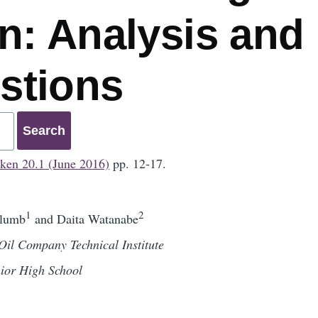
n: Analysis and
stions
ken 20.1 (June 2016)
pp. 12-17.
1
2
Plumb
and Daita Watanabe
Oil Company Technical Institute
nior High School