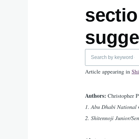
sectio
sugge
Search
Article appearing in
Shi
Authors:
Christopher 
1. Abu Dhabi National 
2. Shitennoji Junior/Se