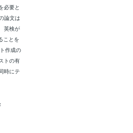
を必要と
この論文は
 英検が
いることを
スト作成の
ストの有
同時にテ
g