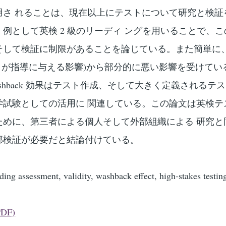
用さ れることは、現在以上にテストについて研究と検証
例として英検 2 級のリーディ ングを用いることで、
そして検証に制限があることを論じている。また簡単に、
 (テストが指導に与える影響)から部分的に悪い影響を受けて
shback 効果はテスト作成、そして大きく定義されるテ
学試験としての活用に 関連している。この論文は英検テ
ために、第三者による個人そして外部組織による 研究と
部検証が必要だと結論付けている。
ng assessment, validity, washback effect, high-stakes testin
(PDF)