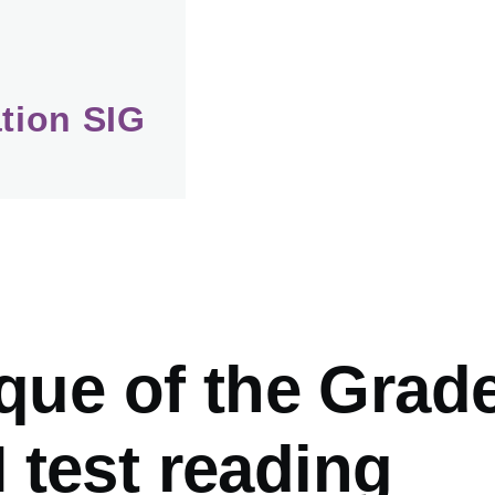
tion SIG
mb
ique of the Grad
 test reading