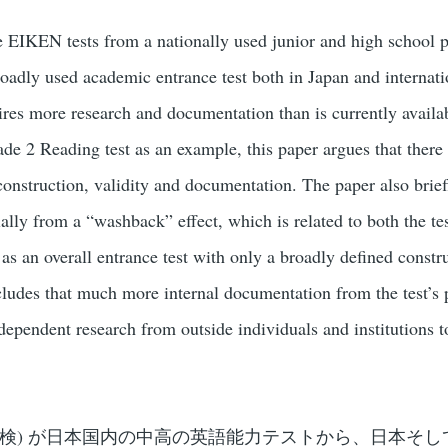
e EIKEN tests from a nationally used junior and high school p
roadly used academic entrance test both in Japan and internati
uires more research and documentation than is currently availa
de 2 Reading test as an example, this paper argues that there
s construction, validity and documentation. The paper also brie
tially from a “washback” effect, which is related to both the tes
 as an overall entrance test with only a broadly defined constr
cludes that much more internal documentation from the test’s
ndependent research from outside individuals and institutions t
英検) が日本国内の中高の英語能力テストから、日本そし