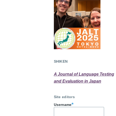
SHIKEN
A Journal of Language Testing
and Evaluation in Japan
Site editors
Username