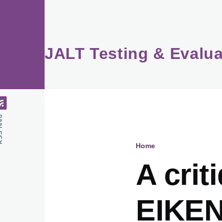
Skip to main content
JALT Testing & Evalua
feed
Home
Breadcru
A crit
EIKEN