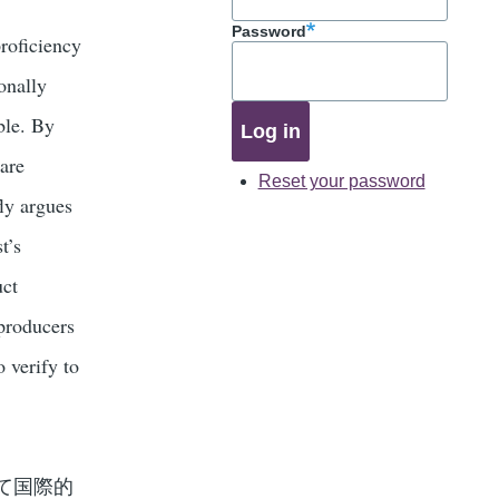
Password
roficiency
onally
ble. By
 are
Reset your password
fly argues
t’s
uct
 producers
o verify to
て国際的